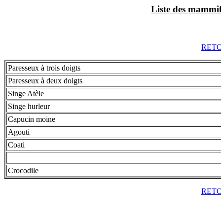
Liste des mammif
RET
Paresseux à trois doigts
Paresseux à deux doigts
Singe Atèle
Singe hurleur
Capucin moine
Agouti
Coati
Crocodile
RET