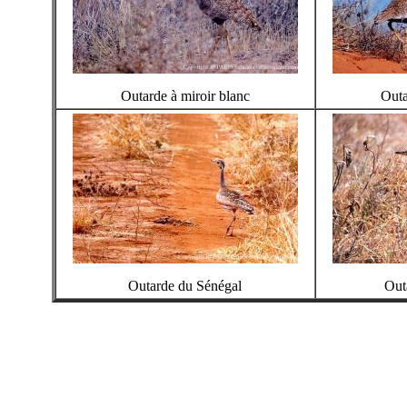
Outarde à miroir blanc
Outa
Outarde du Sénégal
Out