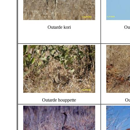
Outarde kori
Out
Outarde houppette
Ou