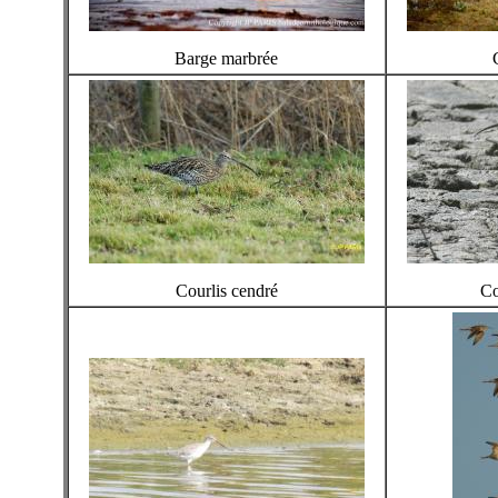
Barge marbrée
Courlis cendré
Co