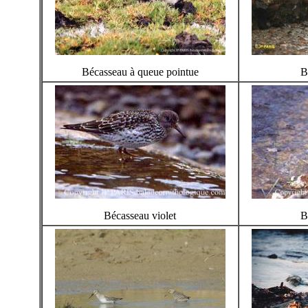
Bécasseau à queue pointue
B
Bécasseau violet
B