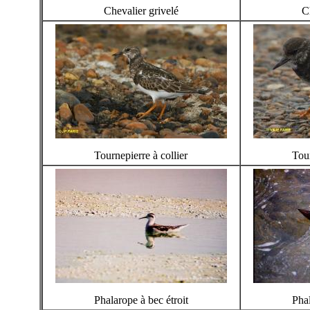
Chevalier grivelé
C
Tournepierre à collier
Tour
Phalarope à bec étroit
Phal