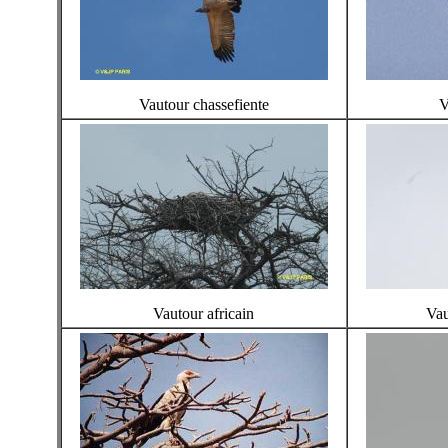
Vautour chassefiente
V
Vautour africain
Vau