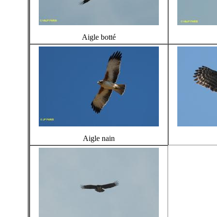
Aigle botté
Aigle nain