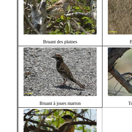
Bruant des plaines
B
Bruant à joues marron
T