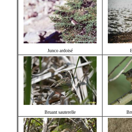
Junco ardoisé
B
Bruant sauterelle
Br