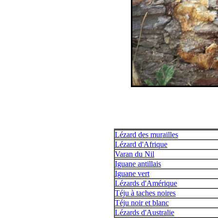
Lézard des murailles
Lézard d'Afrique
Varan du Nil
Iguane antillais
Iguane vert
Lézards d'Amérique
Téju à taches noires
Téju noir et blanc
Lézards d'Australie