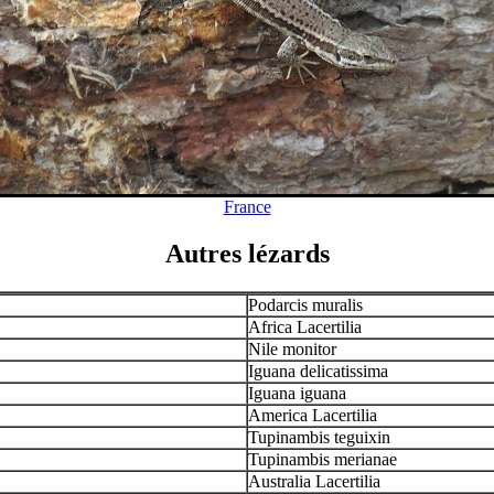
France
Autres lézards
Podarcis muralis
Africa Lacertilia
Nile monitor
Iguana delicatissima
Iguana iguana
America Lacertilia
Tupinambis teguixin
Tupinambis merianae
Australia Lacertilia