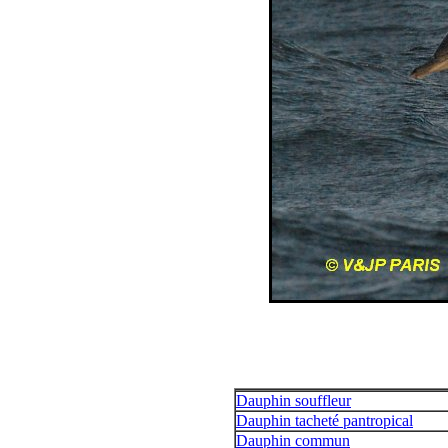
Dauphin souffleur
Dauphin tacheté pantropical
Dauphin commun