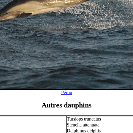
Pérou
Autres dauphins
Tursiops truncatus
Stenella attenuata
Delphinus delphis