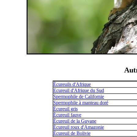
Autr
Écureuils d'Afrique
Ecureuil d'Afrique du Sud
Spermophile de Californie
Spermophile à manteau doré
Écureuil gris
Écureuil fauve
Écureuil de la Guyane
Écureuil roux d'Amazonie
Écureuil de Bolivie