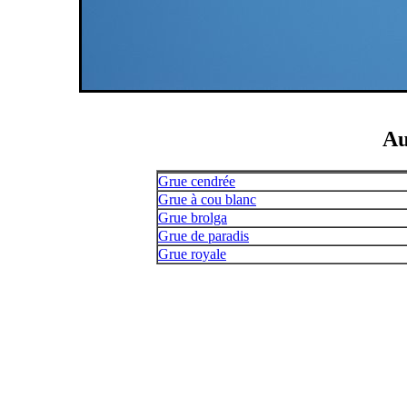
Au
Grue cendrée
Grue à cou blanc
Grue brolga
Grue de paradis
Grue royale