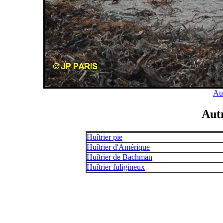
Aus
Autr
Huîtrier pie
Huîtrier d'Amérique
Huîtrier de Bachman
Huîtrier fuligineux