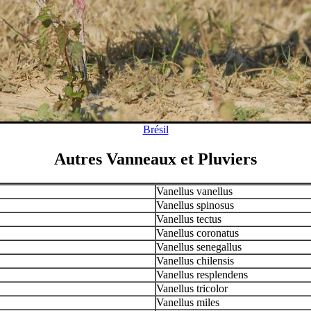
Brésil
Autres Vanneaux et Pluviers
Vanellus vanellus
Vanellus spinosus
Vanellus tectus
Vanellus coronatus
Vanellus senegallus
Vanellus chilensis
Vanellus resplendens
Vanellus tricolor
Vanellus miles