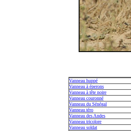
Vanneau huppé
Vanneau à éperons
Vanneau à tête noire
Vanneau couronné
Vanneau du Sénégal
Vanneau téro
Vanneau des Andes
Vanneau tricolore
Vanneau soldat