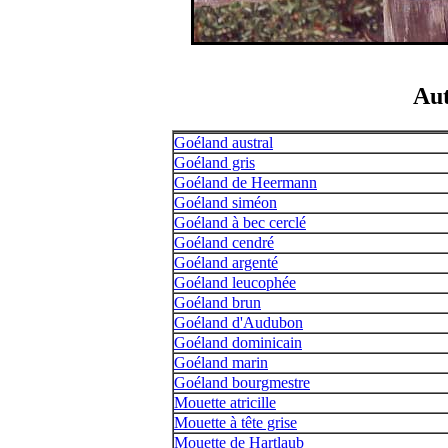
Aut
Goéland austral
Goéland gris
Goéland de Heermann
Goéland siméon
Goéland à bec cerclé
Goéland cendré
Goéland argenté
Goéland leucophée
Goéland brun
Goéland d'Audubon
Goéland dominicain
Goéland marin
Goéland bourgmestre
Mouette atricille
Mouette à tête grise
Mouette de Hartlaub