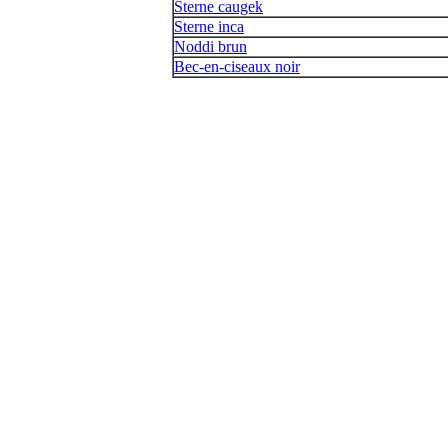
Sterne caugek
Sterne inca
Noddi brun
Bec-en-ciseaux noir