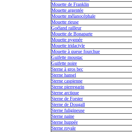
Mouette de Franklin
Mouette argentée
Mouette mélanocéphale
Mouette rieuse
Goéland railleur
Mouette de Bonaparte
Mouette pygmée
Mouette tridactyle
Mouette à queue fourchue
Guifette moustac
Guifette noire
Sterne à gros bec
Sterne hansel
Sterne caspienne
Sterne pierregarin
Sterne arctique
Sterne de Forster
Sterne de Dougall
Sterne fuligineuse
Sterne naine
Sterne huppée
Sterne royale