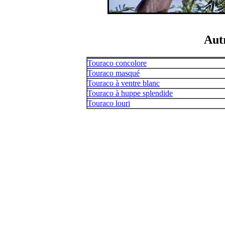
Aut
Touraco concolore
Touraco masqué
Touraco à ventre blanc
Touraco à huppe splendide
Touraco louri