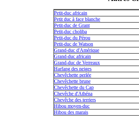
Petit-duc africain
Petit duc à face blanche
Petit-duc de Grant
Petit-duc choliba
Petit-duc du Pérou
Petit-duc de Watson
Grand-duc d'Amérique
Grand-duc africain
Grand-duc de Verreaux
Harfang des neiges
Chevêchette perlée
Chevêchette brune
Chevêchette du Cap
Chevêche d'Athéna
Chevêche des terriers
Hibou moyen-duc
Hibou des marais