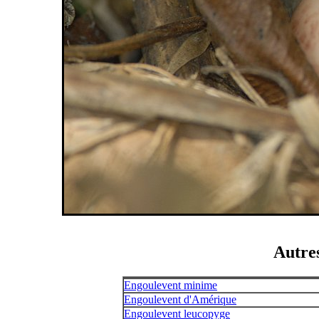
Autre
Engoulevent minime
Engoulevent d'Amérique
Engoulevent leucopyge