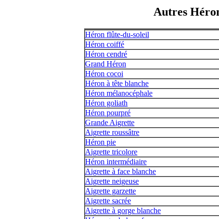
Autres Héron
Héron flûte-du-soleil
Héron coiffé
Héron cendré
Grand Héron
Héron cocoi
Héron à tête blanche
Héron mélanocéphale
Héron goliath
Héron pourpré
Grande Aigrette
Aigrette roussâtre
Héron pie
Aigrette tricolore
Héron intermédiaire
Aigrette à face blanche
Aigrette neigeuse
Aigrette garzette
Aigrette sacrée
Aigrette à gorge blanche