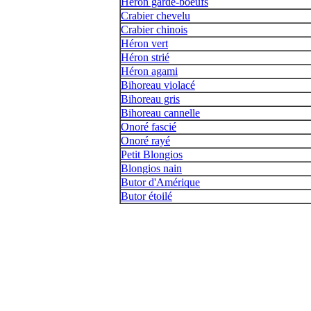
Héron garde-boeufs
Crabier chevelu
Crabier chinois
Héron vert
Héron strié
Héron agami
Bihoreau violacé
Bihoreau gris
Bihoreau cannelle
Onoré fascié
Onoré rayé
Petit Blongios
Blongios nain
Butor d'Amérique
Butor étoilé