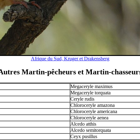
Afrique du Sud, Kruger et Drakensberg
Autres Martin-pêcheurs et Martin-chasseur
Megaceryle maximus
Megaceryle torquata
Ceryle rudis
Chloroceryle amazona
Chloroceryle americana
Chloroceryle aenea
Alcedo atthis
Alcedo semitorquata
Ceyx pusillus