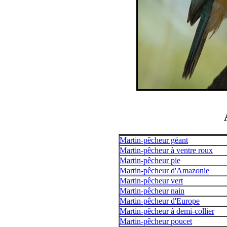
Martin-pêcheur géant
Martin-pêcheur à ventre roux
Martin-pêcheur pie
Martin-pêcheur d'Amazonie
Martin-pêcheur vert
Martin-pêcheur nain
Martin-pêcheur d'Europe
Martin-pêcheur à demi-collier
Martin-pêcheur poucet