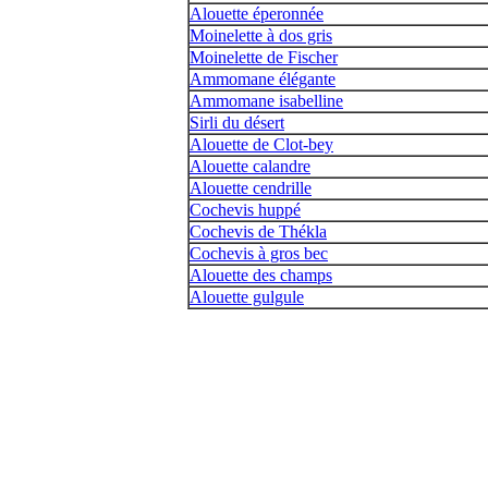
Alouette éperonnée
Moinelette à dos gris
Moinelette de Fischer
Ammomane élégante
Ammomane isabelline
Sirli du désert
Alouette de Clot-bey
Alouette calandre
Alouette cendrille
Cochevis huppé
Cochevis de Thékla
Cochevis à gros bec
Alouette des champs
Alouette gulgule