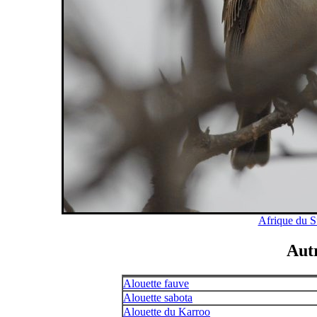
Afrique du S
Autr
Alouette fauve
Alouette sabota
Alouette du Karroo