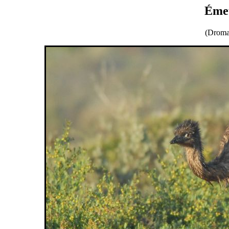
Émeu
(Droma