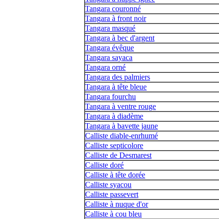
Tangara couronné
Tangara à front noir
Tangara masqué
Tangara à bec d'argent
Tangara évêque
Tangara sayaca
Tangara orné
Tangara des palmiers
Tangara à tête bleue
Tangara fourchu
Tangara à ventre rouge
Tangara à diadème
Tangara à bavette jaune
Calliste diable-enrhumé
Calliste septicolore
Calliste de Desmarest
Calliste doré
Calliste à tête dorée
Calliste syacou
Calliste passevert
Calliste à nuque d'or
Calliste à cou bleu