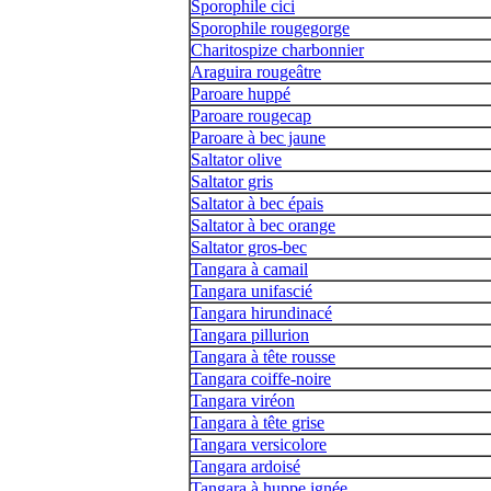
Sporophile cici
Sporophile rougegorge
Charitospize charbonnier
Araguira rougeâtre
Paroare huppé
Paroare rougecap
Paroare à bec jaune
Saltator olive
Saltator gris
Saltator à bec épais
Saltator à bec orange
Saltator gros-bec
Tangara à camail
Tangara unifascié
Tangara hirundinacé
Tangara pillurion
Tangara à tête rousse
Tangara coiffe-noire
Tangara viréon
Tangara à tête grise
Tangara versicolore
Tangara ardoisé
Tangara à huppe ignée