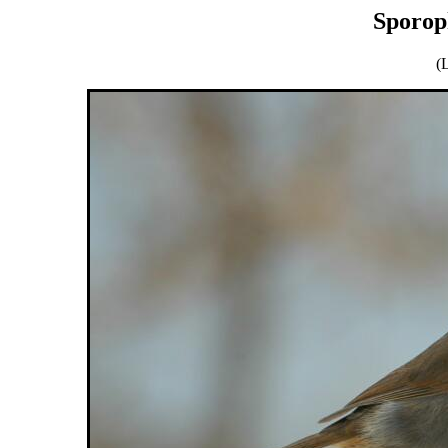
Sporop
(L