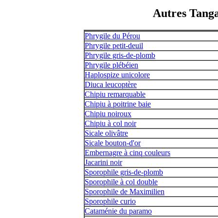
Autres Tanga
Phrygile du Pérou
Phrygile petit-deuil
Phrygile gris-de-plomb
Phrygile plébéien
Haplospize unicolore
Diuca leucoptère
Chipiu remarquable
Chipiu à poitrine baie
Chipiu noiroux
Chipiu à col noir
Sicale olivâtre
Sicale bouton-d'or
Embernagre à cinq couleurs
Jacarini noir
Sporophile gris-de-plomb
Sporophile à col double
Sporophile de Maximilien
Sporophile curio
Cataménie du paramo