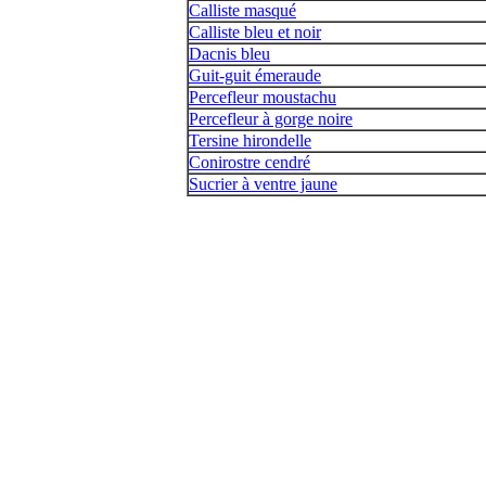
Calliste masqué
Calliste bleu et noir
Dacnis bleu
Guit-guit émeraude
Percefleur moustachu
Percefleur à gorge noire
Tersine hirondelle
Conirostre cendré
Sucrier à ventre jaune