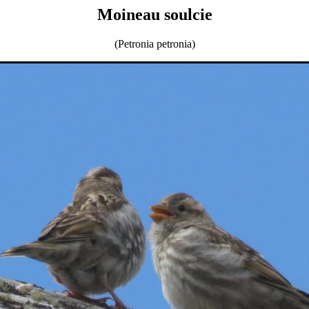
Moineau soulcie
(Petronia petronia)