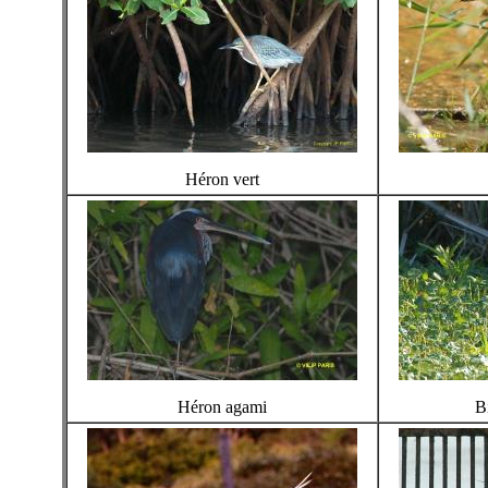
Héron vert
Héron agami
B