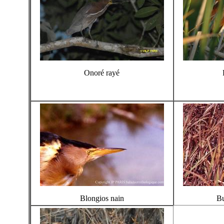
Onoré rayé
Blongios nain
Bu