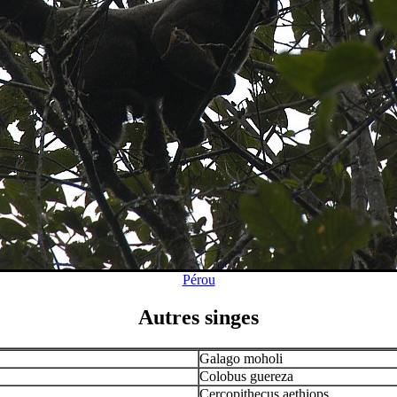
Pérou
Autres singes
Galago moholi
Colobus guereza
Cercopithecus aethiops