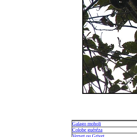
Galago moholi
Colobe guéréza
Vervet ou Grivet