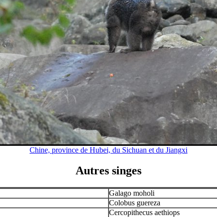
Chine, province de Hubei, du Sichuan et du Jiangxi
Autres singes
Galago moholi
Colobus guereza
Cercopithecus aethiops