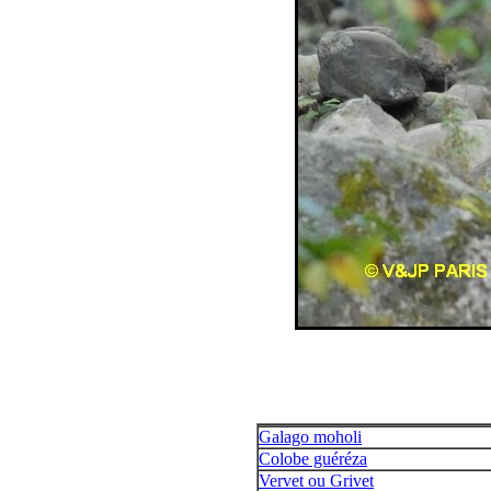
Galago moholi
Colobe guéréza
Vervet ou Grivet