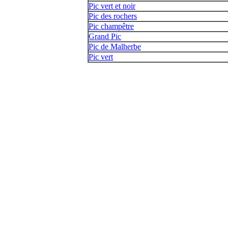
Pic vert et noir
Pic des rochers
Pic champêtre
Grand Pic
Pic de Malherbe
Pic vert