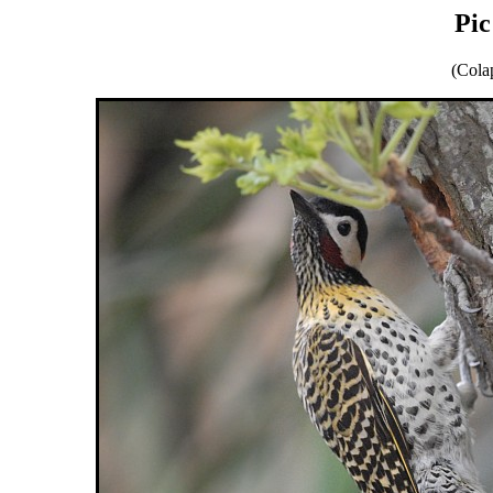
Pic
(Cola