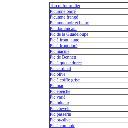
Torcol fourmilier
Picumne barré
Picumne frangé
Picumne noir et blanc
Pic dominicain
Pic de la Guadeloupe
Pic à front jaune
Pic à front doré
Pic maculé
Pic de Bennett
Pic à queue dorée
Pic cardinal
Pic olive
Pic à coiffe grise
Pic mar
Pic épeiche
Pic varié
Pic mineur
Pic chevelu
Pic passerin
Pic or-olive
Pic à cou noir