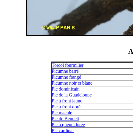
A
Torcol fourmilier
Picumne barré
Picumne frangé
Picumne noir et blanc
Pic dominicain
Pic de la Guadeloupe
Pic à front jaune
Pic à front doré
Pic maculé
Pic de Bennett
Pic à queue dorée
Pic cardinal