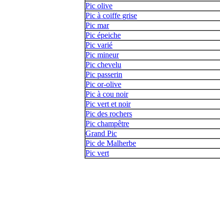
Pic olive
Pic à coiffe grise
Pic mar
Pic épeiche
Pic varié
Pic mineur
Pic chevelu
Pic passerin
Pic or-olive
Pic à cou noir
Pic vert et noir
Pic des rochers
Pic champêtre
Grand Pic
Pic de Malherbe
Pic vert