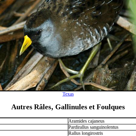
Texas
Autres Râles‚ Gallinules et Foulques
Aramides cajaneus
Pardirallus sanguinolentus
Rallus longirostris