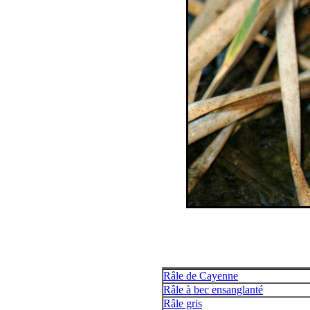
Râle de Cayenne
Râle à bec ensanglanté
Râle gris