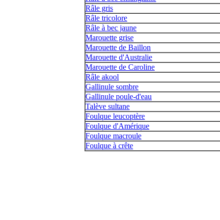
Râle gris
Râle tricolore
Râle à bec jaune
Marouette grise
Marouette de Baillon
Marouette d'Australie
Marouette de Caroline
Râle akool
Gallinule sombre
Gallinule poule-d'eau
Talève sultane
Foulque leucoptère
Foulque d'Amérique
Foulque macroule
Foulque à crête