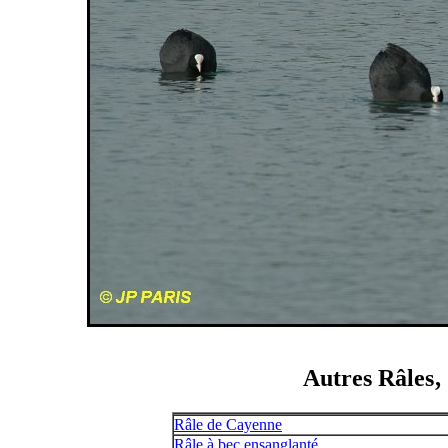
Autres Râles‚
Râle de Cayenne
Râle à bec ensanglanté