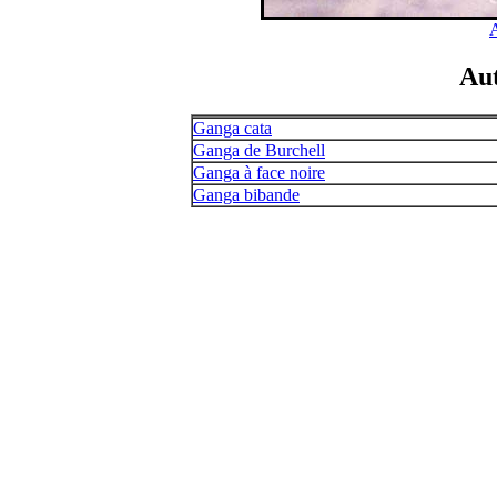
A
Au
Ganga cata
Ganga de Burchell
Ganga à face noire
Ganga bibande