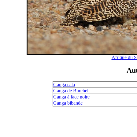
Afrique du S
Au
Ganga cata
Ganga de Burchell
Ganga à face noire
Ganga bibande