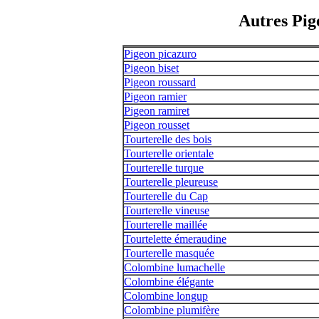
Autres Pig
Pigeon picazuro
Pigeon biset
Pigeon roussard
Pigeon ramier
Pigeon ramiret
Pigeon rousset
Tourterelle des bois
Tourterelle orientale
Tourterelle turque
Tourterelle pleureuse
Tourterelle du Cap
Tourterelle vineuse
Tourterelle maillée
Tourtelette émeraudine
Tourterelle masquée
Colombine lumachelle
Colombine élégante
Colombine longup
Colombine plumifère