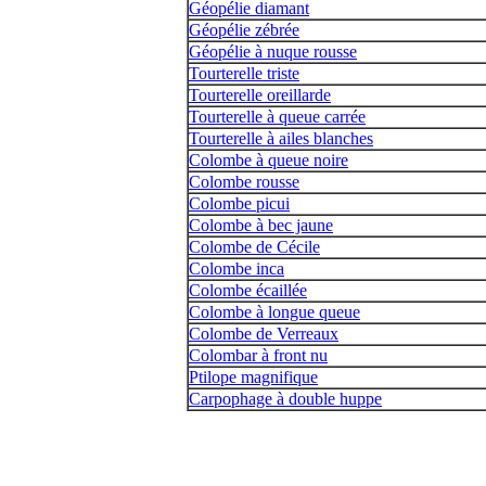
Géopélie diamant
Géopélie zébrée
Géopélie à nuque rousse
Tourterelle triste
Tourterelle oreillarde
Tourterelle à queue carrée
Tourterelle à ailes blanches
Colombe à queue noire
Colombe rousse
Colombe picui
Colombe à bec jaune
Colombe de Cécile
Colombe inca
Colombe écaillée
Colombe à longue queue
Colombe de Verreaux
Colombar à front nu
Ptilope magnifique
Carpophage à double huppe