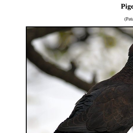
Pig
(Pat