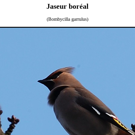
Jaseur boréal
(Bombycilla garrulus)