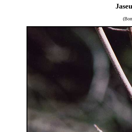
Jase
(Bom