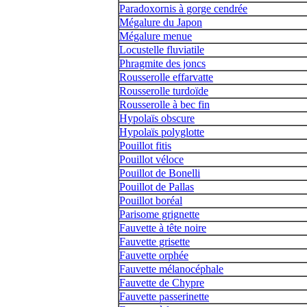
Paradoxornis à gorge cendrée
Mégalure du Japon
Mégalure menue
Locustelle fluviatile
Phragmite des joncs
Rousserolle effarvatte
Rousserolle turdoïde
Rousserolle à bec fin
Hypolaïs obscure
Hypolaïs polyglotte
Pouillot fitis
Pouillot véloce
Pouillot de Bonelli
Pouillot de Pallas
Pouillot boréal
Parisome grignette
Fauvette à tête noire
Fauvette grisette
Fauvette orphée
Fauvette mélanocéphale
Fauvette de Chypre
Fauvette passerinette