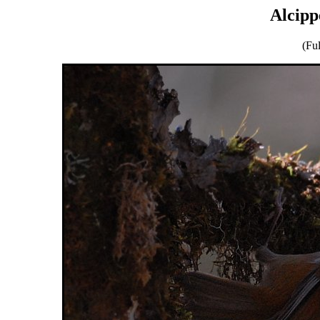
Alcipp
(Ful