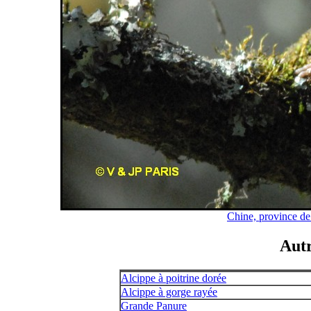
Chine, province de
Autr
Alcippe à poitrine dorée
Alcippe à gorge rayée
Grande Panure