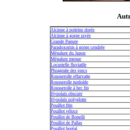
Autr
Alcippe à poitrine dorée
Alcippe à gorge rayée
Grande Panure
Paradoxornis à gorge cendrée
Mégalure du Japon
Mégalure menue
Locustelle fluviatile
Phragmite des joncs
Rousserolle effarvatte
Rousserolle turdoïde
Rousserolle à bec fin
Hypolaïs obscure
Hypolaïs polyglotte
Pouillot fitis
Pouillot véloce
Pouillot de Bonelli
Pouillot de Pallas
Pouillot boréal