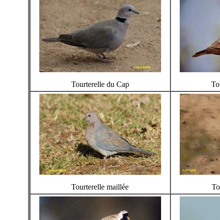
Tourterelle du Cap
To
Tourterelle maillée
To