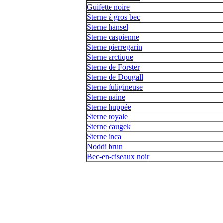
Guifette noire
Sterne à gros bec
Sterne hansel
Sterne caspienne
Sterne pierregarin
Sterne arctique
Sterne de Forster
Sterne de Dougall
Sterne fuligineuse
Sterne naine
Sterne huppée
Sterne royale
Sterne caugek
Sterne inca
Noddi brun
Bec-en-ciseaux noir