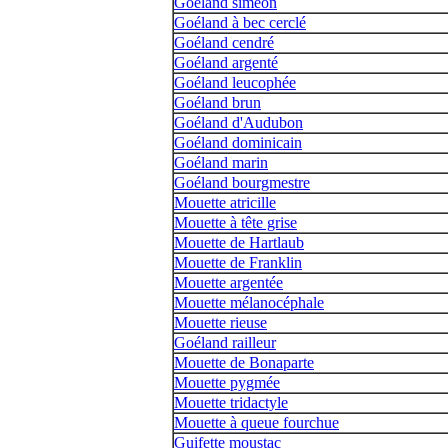
Goéland siméon
Goéland à bec cerclé
Goéland cendré
Goéland argenté
Goéland leucophée
Goéland brun
Goéland d'Audubon
Goéland dominicain
Goéland marin
Goéland bourgmestre
Mouette atricille
Mouette à tête grise
Mouette de Hartlaub
Mouette de Franklin
Mouette argentée
Mouette mélanocéphale
Mouette rieuse
Goéland railleur
Mouette de Bonaparte
Mouette pygmée
Mouette tridactyle
Mouette à queue fourchue
Guifette moustac