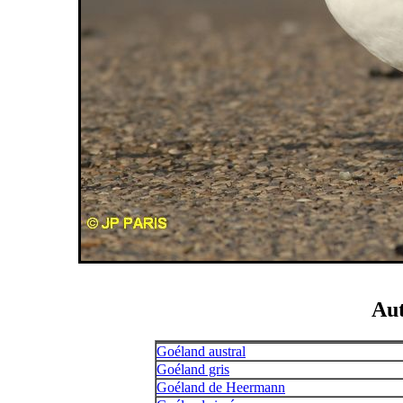
Aut
Goéland austral
Goéland gris
Goéland de Heermann