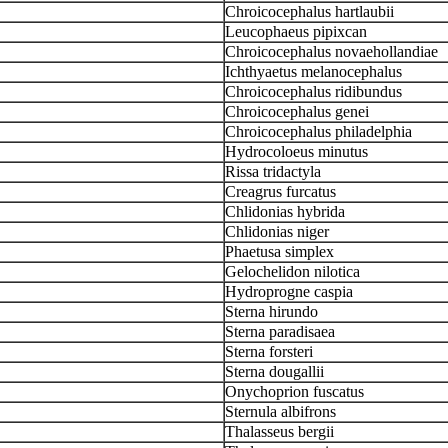
Chroicocephalus hartlaubii
Leucophaeus pipixcan
Chroicocephalus novaehollandiae
Ichthyaetus melanocephalus
Chroicocephalus ridibundus
Chroicocephalus genei
Chroicocephalus philadelphia
Hydrocoloeus minutus
Rissa tridactyla
Creagrus furcatus
Chlidonias hybrida
Chlidonias niger
Phaetusa simplex
Gelochelidon nilotica
Hydroprogne caspia
Sterna hirundo
Sterna paradisaea
Sterna forsteri
Sterna dougallii
Onychoprion fuscatus
Sternula albifrons
Thalasseus bergii