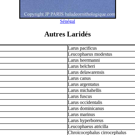
Sénégal
Autres Laridés
Larus pacificus
Leucophaeus modestus
Larus heermanni
Larus belcheri
Larus delawarensis
Larus canus
Larus argentatus
Larus michahellis
Larus fuscus
Larus occidentalis
Larus dominicanus
Larus marinus
Larus hyperboreus
Leucophaeus atricilla
Chroicocephalus cirrocephalus