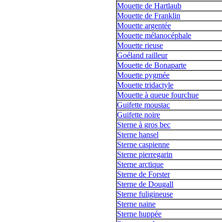
Mouette de Hartlaub
Mouette de Franklin
Mouette argentée
Mouette mélanocéphale
Mouette rieuse
Goéland railleur
Mouette de Bonaparte
Mouette pygmée
Mouette tridactyle
Mouette à queue fourchue
Guifette moustac
Guifette noire
Sterne à gros bec
Sterne hansel
Sterne caspienne
Sterne pierregarin
Sterne arctique
Sterne de Forster
Sterne de Dougall
Sterne fuligineuse
Sterne naine
Sterne huppée