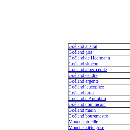
Goéland austral
Goéland gris
Goéland de Heermann
Goéland siméon
Goéland à bec cerclé
Goéland cendré
Goéland argenté
Goéland leucophée
Goéland brun
Goéland d'Audubon
Goéland dominicain
Goéland marin
Goéland bourgmestre
Mouette atricille
Mouette à tête grise