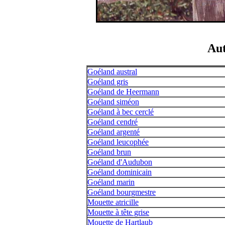
Aut
Goéland austral
Goéland gris
Goéland de Heermann
Goéland siméon
Goéland à bec cerclé
Goéland cendré
Goéland argenté
Goéland leucophée
Goéland brun
Goéland d'Audubon
Goéland dominicain
Goéland marin
Goéland bourgmestre
Mouette atricille
Mouette à tête grise
Mouette de Hartlaub