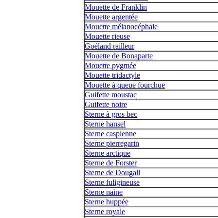
Mouette de Franklin
Mouette argentée
Mouette mélanocéphale
Mouette rieuse
Goéland railleur
Mouette de Bonaparte
Mouette pygmée
Mouette tridactyle
Mouette à queue fourchue
Guifette moustac
Guifette noire
Sterne à gros bec
Sterne hansel
Sterne caspienne
Sterne pierregarin
Sterne arctique
Sterne de Forster
Sterne de Dougall
Sterne fuligineuse
Sterne naine
Sterne huppée
Sterne royale