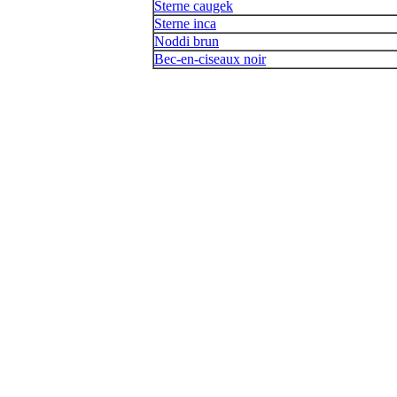
Sterne caugek
Sterne inca
Noddi brun
Bec-en-ciseaux noir