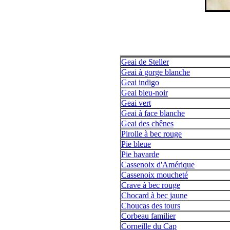
Geai de Steller
Geai à gorge blanche
Geai indigo
Geai bleu-noir
Geai vert
Geai à face blanche
Geai des chênes
Pirolle à bec rouge
Pie bleue
Pie bavarde
Cassenoix d'Amérique
Cassenoix moucheté
Crave à bec rouge
Chocard à bec jaune
Choucas des tours
Corbeau familier
Corneille du Cap