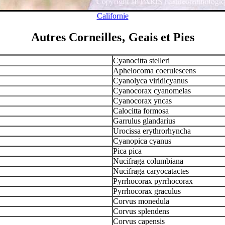
Californie
Autres Corneilles‚ Geais et Pies
Cyanocitta stelleri
Aphelocoma coerulescens
Cyanolyca viridicyanus
Cyanocorax cyanomelas
Cyanocorax yncas
Calocitta formosa
Garrulus glandarius
Urocissa erythrorhyncha
Cyanopica cyanus
Pica pica
Nucifraga columbiana
Nucifraga caryocatactes
Pyrrhocorax pyrrhocorax
Pyrrhocorax graculus
Corvus monedula
Corvus splendens
Corvus capensis