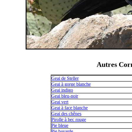
Autres Corn
Geai de Steller
Geai à gorge blanche
Geai indigo
Geai bleu-noir
Geai vert
Geai à face blanche
Geai des chênes
Pirolle à bec rouge
Pie bleue
Pie bavarde