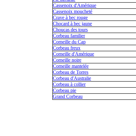
Cassenoix d'Amérique
Cassenoix moucheté
Crave à bec rouge
Chocard à bec jaune
Choucas des tours
Corbeau familier
Corneille du Cap
Corbeau freux
Corneille d'Amérique
Corneille noire
Corneille mantelée
Corbeau de Torres
Corbeau d'Australie
Corbeau à collier
Corbeau pie
Grand Corbeau