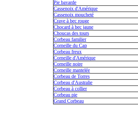
Pie bavarde
Cassenoix d'Amérique
Cassenoix moucheté
Crave à bec rouge
Chocard à bec jaune
Choucas des tours
Corbeau familier
Corneille du Cap
Corbeau freux
Corneille d'Amérique
Corneille noire
Corneille mantelée
Corbeau de Torres
Corbeau d'Australie
Corbeau à collier
Corbeau pie
Grand Corbeau