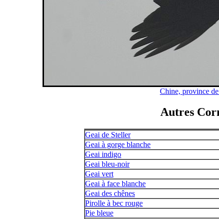
Chine, province de
Autres Corn
Geai de Steller
Geai à gorge blanche
Geai indigo
Geai bleu-noir
Geai vert
Geai à face blanche
Geai des chênes
Pirolle à bec rouge
Pie bleue