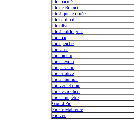
Pic maculé
Pic de Bennett
Pic à queue dorée
Pic cardinal
Pic olive
Pic à coiffe grise
Pic mar
Pic épeiche
Pic varié
Pic mineur
Pic chevelu
Pic passerin
Pic or-olive
Pic à cou noir
Pic vert et noir
Pic des rochers
Pic champêtre
Grand Pic
Pic de Malherbe
Pic vert