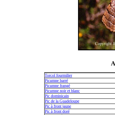
A
Torcol fourmilier
Picumne barré
Picumne frangé
Picumne noir et blanc
Pic dominicain
Pic de la Guadeloupe
Pic à front jaune
Pic à front doré