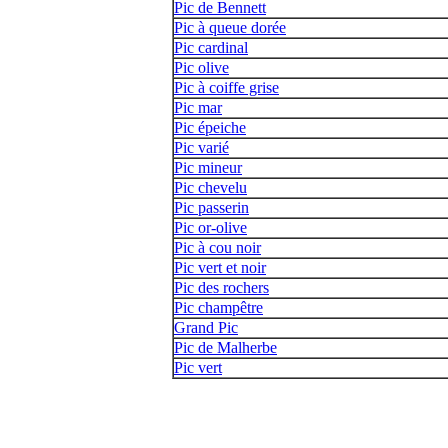
Pic de Bennett
Pic à queue dorée
Pic cardinal
Pic olive
Pic à coiffe grise
Pic mar
Pic épeiche
Pic varié
Pic mineur
Pic chevelu
Pic passerin
Pic or-olive
Pic à cou noir
Pic vert et noir
Pic des rochers
Pic champêtre
Grand Pic
Pic de Malherbe
Pic vert