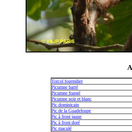
A
Torcol fourmilier
Picumne barré
Picumne frangé
Picumne noir et blanc
Pic dominicain
Pic de la Guadeloupe
Pic à front jaune
Pic à front doré
Pic maculé