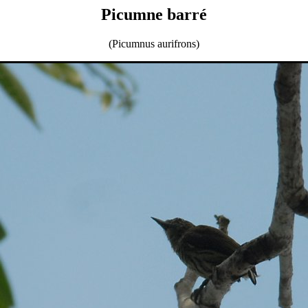
Picumne barré
(Picumnus aurifrons)