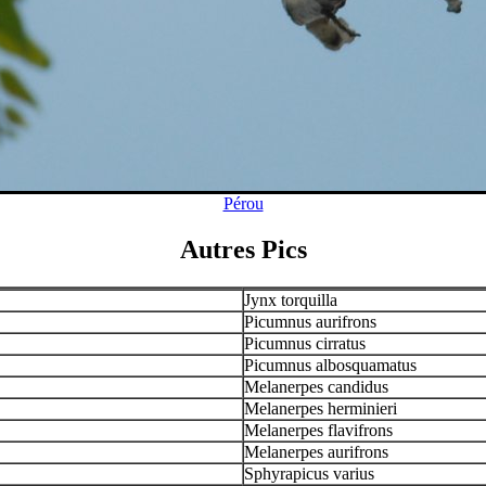
Pérou
Autres Pics
Jynx torquilla
Picumnus aurifrons
Picumnus cirratus
Picumnus albosquamatus
Melanerpes candidus
Melanerpes herminieri
Melanerpes flavifrons
Melanerpes aurifrons
Sphyrapicus varius