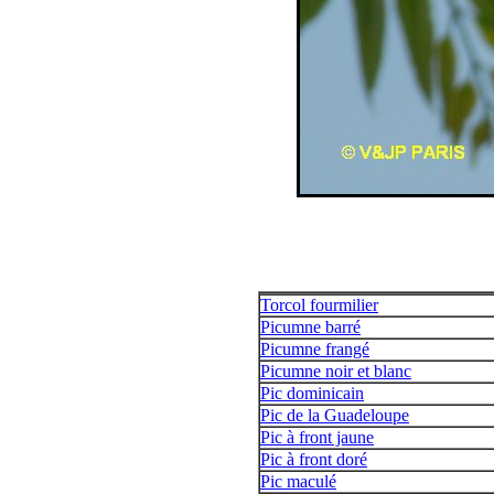
Torcol fourmilier
Picumne barré
Picumne frangé
Picumne noir et blanc
Pic dominicain
Pic de la Guadeloupe
Pic à front jaune
Pic à front doré
Pic maculé