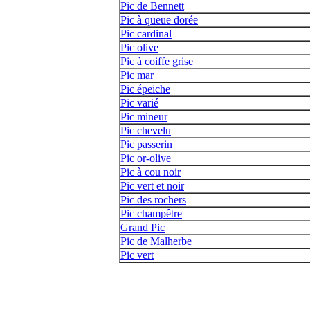
Pic de Bennett
Pic à queue dorée
Pic cardinal
Pic olive
Pic à coiffe grise
Pic mar
Pic épeiche
Pic varié
Pic mineur
Pic chevelu
Pic passerin
Pic or-olive
Pic à cou noir
Pic vert et noir
Pic des rochers
Pic champêtre
Grand Pic
Pic de Malherbe
Pic vert