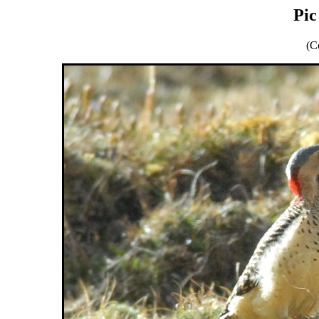
Pic
(C