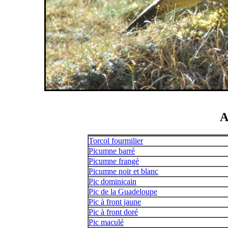
A
Torcol fourmilier
Picumne barré
Picumne frangé
Picumne noir et blanc
Pic dominicain
Pic de la Guadeloupe
Pic à front jaune
Pic à front doré
Pic maculé