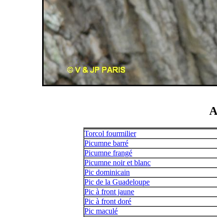
A
Torcol fourmilier
Picumne barré
Picumne frangé
Picumne noir et blanc
Pic dominicain
Pic de la Guadeloupe
Pic à front jaune
Pic à front doré
Pic maculé