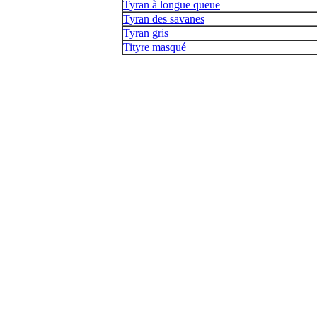
Tyran à longue queue
Tyran des savanes
Tyran gris
Tityre masqué