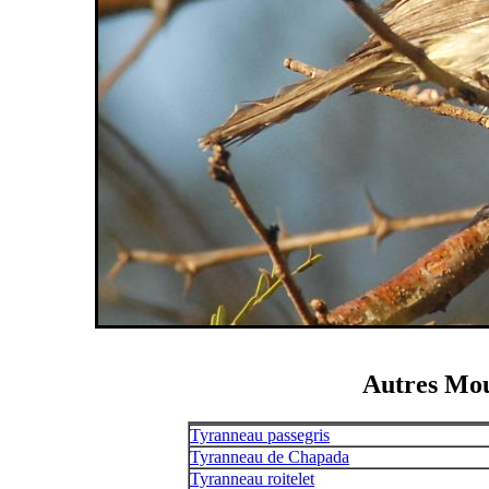
Autres Mou
Tyranneau passegris
Tyranneau de Chapada
Tyranneau roitelet