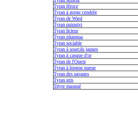
Tyran féroce
Tyran à gorge cendrée
Tyran de Wied
Tyran quiquivi
Tyran licteur
Tyran pitangua
Tyran sociable
Tyran à sourcils jaunes
Tyran à casque d'or
Tyran de l'Ouest
Tyran à longue queue
Tyran des savanes
Tyran gris
Tityre masqué