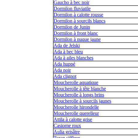
Gaucho à bec noir
Dormilon fluviatile
Dormilon à calotte rousse
Dormilon à sourcils blancs
Dormilon de Junin
Dormilon à front blanc
Dormilon à nuque jaune
Ada de Jelski
Ada à bec bleu
Ada à ailes blanches
Ada huppé
Ada noir
Ada clignot
Moucherolle aquatique
Moucherolle à tête blanche
Moucherolle à longs brins
Moucherolle à sourcils jaunes
Moucherolle hirondelle
Moucherolle querelleur
Attila à calotte grise
Casiorne roux
Aulia grisâtre
Tyran siffleur