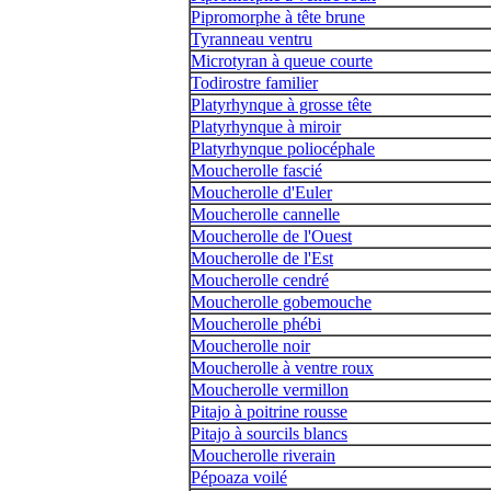
Pipromorphe à tête brune
Tyranneau ventru
Microtyran à queue courte
Todirostre familier
Platyrhynque à grosse tête
Platyrhynque à miroir
Platyrhynque poliocéphale
Moucherolle fascié
Moucherolle d'Euler
Moucherolle cannelle
Moucherolle de l'Ouest
Moucherolle de l'Est
Moucherolle cendré
Moucherolle gobemouche
Moucherolle phébi
Moucherolle noir
Moucherolle à ventre roux
Moucherolle vermillon
Pitajo à poitrine rousse
Pitajo à sourcils blancs
Moucherolle riverain
Pépoaza voilé