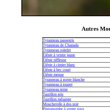
Autres Mou
Tyranneau passegris
Tyranneau de Chapada
Tyranneau roitelet
Élénie à ventre jaune
Élénie siffleuse
Élénie à cimier blanc
Élénie à bec court
Élénie menue
Tyranneau à gorge blanche
Tyranneau à toupet
Tyranneau terne
Taurillon gris
Taurillon mésange
Moucherolle à dos noir
Pipromorphe à ventre roux