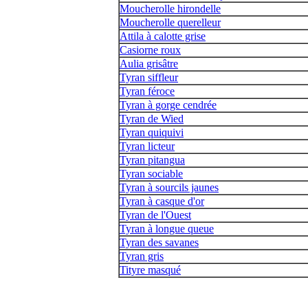
Moucherolle hirondelle
Moucherolle querelleur
Attila à calotte grise
Casiorne roux
Aulia grisâtre
Tyran siffleur
Tyran féroce
Tyran à gorge cendrée
Tyran de Wied
Tyran quiquivi
Tyran licteur
Tyran pitangua
Tyran sociable
Tyran à sourcils jaunes
Tyran à casque d'or
Tyran de l'Ouest
Tyran à longue queue
Tyran des savanes
Tyran gris
Tityre masqué