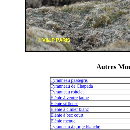
Autres Mou
Tyranneau passegris
Tyranneau de Chapada
Tyranneau roitelet
Élénie à ventre jaune
Élénie siffleuse
Élénie à cimier blanc
Élénie à bec court
Élénie menue
Tyranneau à gorge blanche