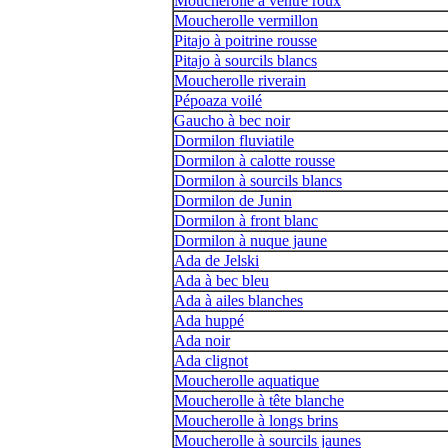
Moucherolle à ventre roux
Moucherolle vermillon
Pitajo à poitrine rousse
Pitajo à sourcils blancs
Moucherolle riverain
Pépoaza voilé
Gaucho à bec noir
Dormilon fluviatile
Dormilon à calotte rousse
Dormilon à sourcils blancs
Dormilon de Junin
Dormilon à front blanc
Dormilon à nuque jaune
Ada de Jelski
Ada à bec bleu
Ada à ailes blanches
Ada huppé
Ada noir
Ada clignot
Moucherolle aquatique
Moucherolle à tête blanche
Moucherolle à longs brins
Moucherolle à sourcils jaunes