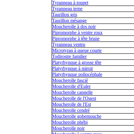
Tyranneau à toupet
Tyranneau terne
Taurillon gris
Taurillon mésange
Moucherolle à dos noir
Pipromorphe à ventre roux
Pipromorphe à tête brune
Tyranneau ventru
Microtyran à queue courte
Todirostre familier
Platyrhynque à grosse tête
Platyrhynque à miroir
Platyrhynque poliocéphale
Moucherolle fascié
Moucherolle d'Euler
Moucherolle cannelle
Moucherolle de l'Ouest
Moucherolle de l'Est
Moucherolle cendré
Moucherolle gobemouche
Moucherolle phébi
Moucherolle noir